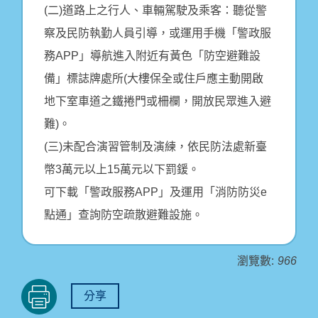
(二)道路上之行人、車輛駕駛及乘客：聽從警
察及民防執勤人員引導，或運用手機「警政服
務APP」導航進入附近有黃色「防空避難設
備」標誌牌處所(大樓保全或住戶應主動開啟
地下室車道之鐵捲門或柵欄，開放民眾進入避
難)。
(三)未配合演習管制及演練，依民防法處新臺
幣3萬元以上15萬元以下罰鍰。
可下載「警政服務APP」及運用「消防防災e
點通」查詢防空疏散避難設施。
瀏覽數:
966
分享