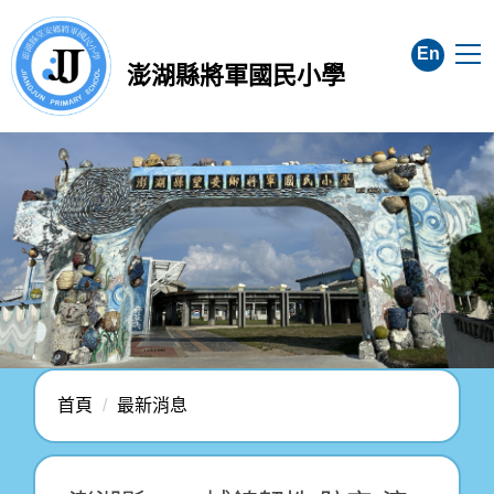
跳
到
En
主
澎湖縣將軍國民小學
要
內
容
區
首頁
最新消息